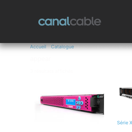
Accueil
/
Catalogue
/ Produits identifiés “app
appear
3 résultats affichés
Série 