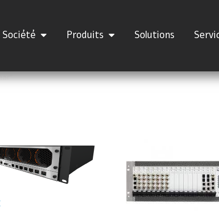
Société
Produits
Solutions
Servi
ear”
X