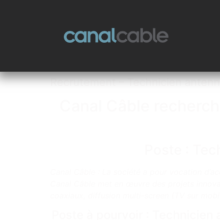
Recrutement – Technicien antenn
Canal Câble recherche
Poste : Tec
Canal Câble : La société a pour vocation d’
Canal Câble met en œuvre des projets innovants
coaxiaux, diffusion multi-screen (TV sur mobil
Poste à pourvoir : Technicien