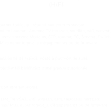
(H/F)
rant faible, qui répond aux critères suivants:
l en hauteur : Antenne TV hertzien, satellite, wifi, wimesh
 mise en service Modems, STP, routeur, PC, Serveur, Switch.
se à jour logicielle d’équipements ou de firmware.
s en Ile de France. Poste à pourvoir de suite.
rojets mais bénéficiez d’une grande autonomie.
e doit être autonome.
atellite,VSAT, wifi, wimesh, gsm, faisceaux hertzien.
ux/ Mise à jour logicielle d’équipements ou de firmware.