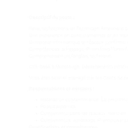
Descriptif du poste :
Nous recherchons un Technicien Antenniste cou
Une expérience en pose d’antennes et au travai
Utilisateur informatique et réseaux confirmé:
Compétences: adressage IP/windows/ Linux/ Mi
Compréhension de l’anglais technique.
CDI. Basé à Montrouge. Déplacements ponctuel
Vous êtes suivi et managé par les Chefs de p
Responsabilités et missions :
Installation et Maintenance, La personn
Pose d’antennes,
Compétence dans les réseaux: hertzien, s
Compétences: adressage IP/windows/ Lin
Qualifications et compétences :