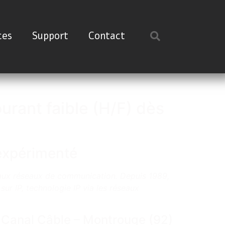
ces
Support
Contact
urant faible (H/F) dès
 expérimenté
eaux réseaux de communication. Depuis 1989,
ur IP, technologie IP via les réseaux
– Canal Câble – Montrouge (92)