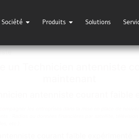
Société
Produits
Solutions
Servi
iste
 un Technicien antenniste co
maintenant
hnicien antenniste courant faible
accompagner les entreprises dans la mise en place de nouv
 : Radios ou données financières par satellite, télévision s
es, etc.).
 antenniste courant faible expérimenté 