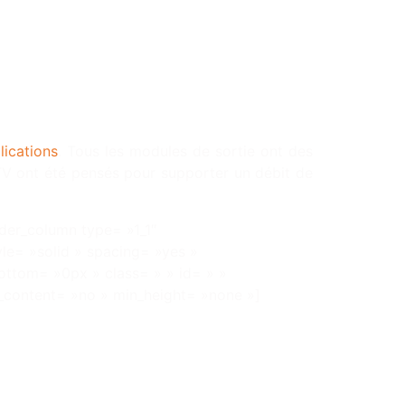
ications
. Tous les modules de sortie ont des
V ont été pensés pour supporter un débit de
lder_column type= »1_1″
le= »solid » spacing= »yes »
ttom= »0px » class= » » id= » »
r_content= »no » min_height= »none »]