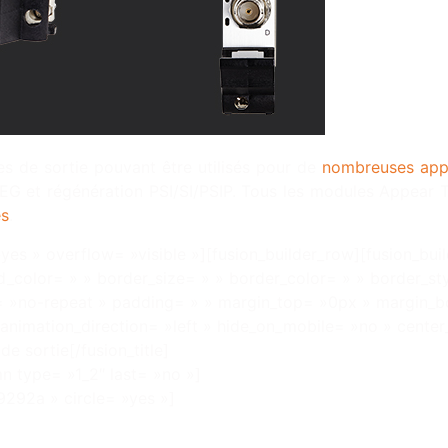
 de sortie pouvant être utilisés pour de
nombreuses appl
G et régénération PSI/SI/PSIP. Tous les modules Appear T
es
.
yes » overflow= »visible »][fusion_builder_row][fusion_bui
_color= » » border_size= » » border_color= » » border_sty
»no-repeat » padding= » » margin_top= »0px » margin_bo
animation_direction= »left » hide_on_mobile= »no » cente
de sortie[/fusion_title]
mn type= »1_2″ last= »no »]
9292a » circle= »yes »]