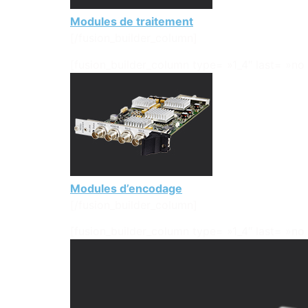
Modules de traitement
[/fusion_builder_column]
[fusion_builder_column type= »1_4″ last= »no 
Modules d’encodage
[/fusion_builder_column]
[fusion_builder_column type= »1_4″ last= »no 