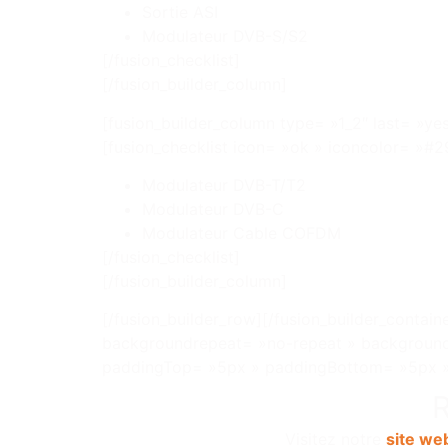
Sortie ASI
Modulateur DVB-S/S2
[/fusion_checklist]
[/fusion_builder_column]
[fusion_builder_column type= »1_2″ last= »yes
[fusion_checklist icon= »ok » iconcolor= »#2
Modulateur DVB-T/T2
Modulateur DVB-C
Modulateur Cable COFDM
[/fusion_checklist]
[/fusion_builder_column]
[/fusion_builder_row][/fusion_builder_conta
backgroundrepeat= »no-repeat » backgroundp
paddingTop= »5px » paddingBottom= »5px »]
R
Visitez notre
site we