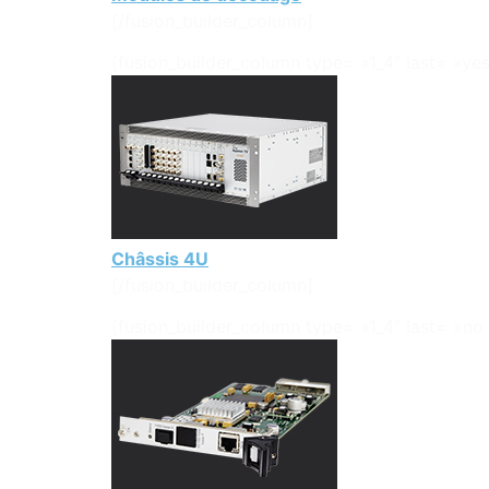
[/fusion_builder_column]
[fusion_builder_column type= »1_4″ last= »yes
Châssis 4U
[/fusion_builder_column]
[fusion_builder_column type= »1_4″ last= »no 