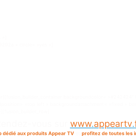
 »]
9292a » circle= »yes »]
iner][fusion_builder_container backgroundcolor= »#242424
osition= »top left » backgroundattachment= »fixed » bo
[fusion_builder_row]
endez-vous sur
www
.
appeartv
.
b dédié aux produits Appear TV
et
profitez de toutes les 