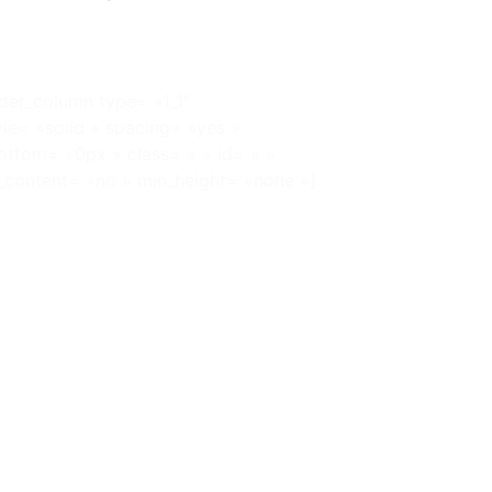
lder_column type= »1_1″
le= »solid » spacing= »yes »
ttom= »0px » class= » » id= » »
r_content= »no » min_height= »none »]