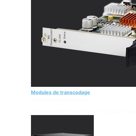
Modules de transcodage
[/fusion_builder_column]
[fusion_builder_column type= »1_4″ last= »yes