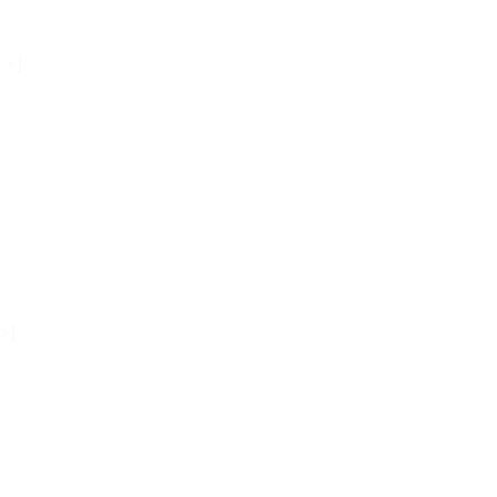
 »]
»]