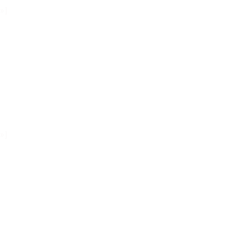
»]
»]