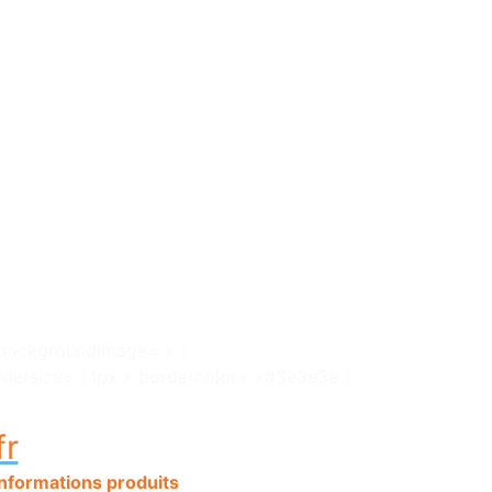
″ backgroundimage= » »
rdersize= »1px » bordercolor= »#3e3e3e »
fr
informations produits