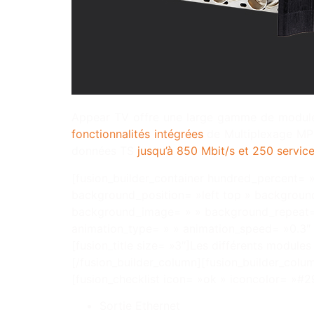
Appear TV offre une large gamme de modules
fonctionnalités intégrées
de Multiplexage MPE
données TS
jusqu’à 850 Mbit/s et 250 servic
[fusion_builder_container hundred_percent= »
background_position= »left top » background
background_image= » » background_repeat= 
animation_type= » » animation_speed= »0.3″ 
[fusion_title size= »3″]Les différents modules 
[/fusion_builder_column][fusion_builder_colu
[fusion_checklist icon= »ok » iconcolor= »#2
Sortie Ethernet