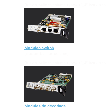
[fusion_builder_column type= »1_4″ last= »no 
Modules switch
[/fusion_builder_column]
[fusion_builder_column type= »1_4″ last= »no 
Modules de décodage