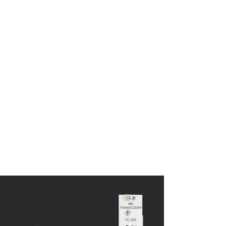
»]
»]