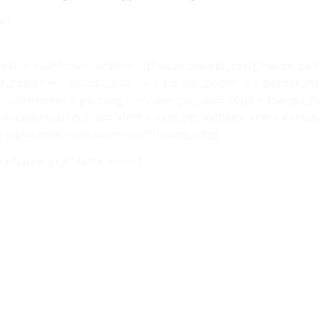
r]
yes » overflow= »visible »][fusion_builder_row][fusion_bui
_color= » » border_size= » » border_color= » » border_sty
»no-repeat » padding= » » margin_top= »0px » margin_bo
animation_direction= »left » hide_on_mobile= »no » cente
t également vous intéresser[/fusion_title]
mn type= »1_4″ last= »no »]