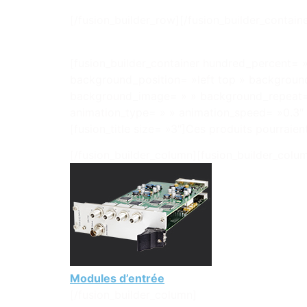
[/fusion_builder_row][/fusion_builder_containe
[fusion_builder_container hundred_percent= »
background_position= »left top » background
background_image= » » background_repeat= 
animation_type= » » animation_speed= »0.3″ 
[fusion_title size= »3″]Ces produits pourraien
[/fusion_builder_column][fusion_builder_colu
Modules d’entrée
[/fusion_builder_column]