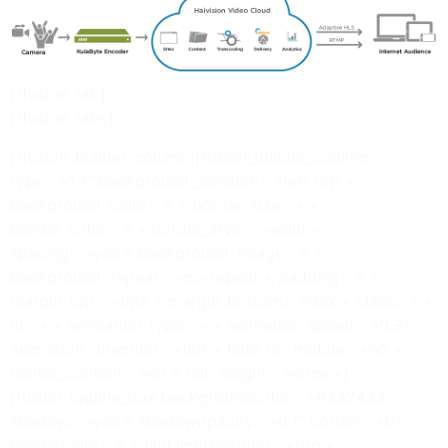
[/fusion_tab]
[/fusion_tabs]
[/fusion_builder_column][fusion_builder_column
type= »1_1″ background_position= »left top »
background_color= » » border_size= » »
border_color= » » border_style= »solid »
spacing= »yes » background_image= » »
background_repeat= »no-repeat » padding= » »
margin_top= »0px » margin_bottom= »0px » class= » »
id= » » animation_type= » » animation_speed= »0.3″
animation_direction= »left » hide_on_mobile= »no »
center_content= »no » min_height= »none »]
[fusion_tagline_box backgroundcolor= »#242424″
shadow= »yes » shadowopacity= »0.1″ border= »0″
bordercolor= » » highlightposition= »top »