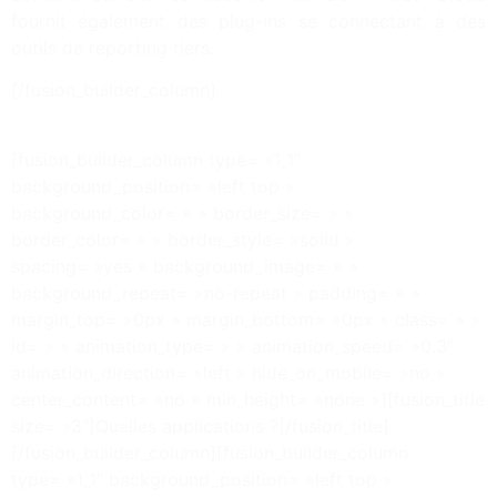
fournit également des plug-ins se connectant à des
outils de reporting tiers.
[/fusion_builder_column]
[fusion_builder_column type= »1_1″
background_position= »left top »
background_color= » » border_size= » »
border_color= » » border_style= »solid »
spacing= »yes » background_image= » »
background_repeat= »no-repeat » padding= » »
margin_top= »0px » margin_bottom= »0px » class= » »
id= » » animation_type= » » animation_speed= »0.3″
animation_direction= »left » hide_on_mobile= »no »
center_content= »no » min_height= »none »][fusion_title
size= »3″]Quelles applications ?[/fusion_title]
[/fusion_builder_column][fusion_builder_column
type= »1_1″ background_position= »left top »