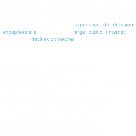
transcodage, modèles de micro sites, analyses et
services CDN. D’une grande fiabilité, la solution
Haivision Video Cloud permet aux producteurs de
contenus de profiter d’une
expérience de diffusion
exceptionnelle
vers un très
large public (internet)
à
travers des
devices connectés
(tablettes, smartphones,
PC…)
[fusion_title size= »2″]Caractéristiques
principales[/fusion_title]
[fusion_builder_row_inner][fusion_builder_column_inner
type= »1_2″ last= »no »]
[/fusion_builder_column][fusion_builder_column
type= »1_1″ background_position= »left top »
background_color= » » border_size= » »
border_color= » » border_style= »solid »
spacing= »yes » background_image= » »
background_repeat= »no-repeat » padding= » »