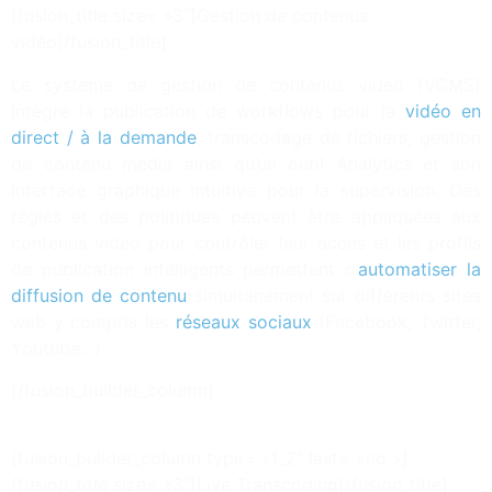
[fusion_title size= »3″]Gestion de contenus
vidéo[/fusion_title]
Le système de gestion de contenus vidéo (VCMS)
intègre la publication de workflows pour la
vidéo en
direct / à la demande
, transcodage de fichiers, gestion
de contenu média ainsi qu’un outil Analytics et son
interface graphique intuitive pour la supervision. Des
règles et des politiques peuvent être appliquées aux
contenus vidéo pour contrôler leur accès et les profils
de publication intélligents permettent d’
automatiser la
diffusion de contenu
simultanément sur différents sites
web y compris les
réseaux sociaux
(Facebook, Twitter,
Youtube…)
[/fusion_builder_column]
[fusion_builder_column type= »1_2″ last= »no »]
[fusion_title size= »3″]Live Transcoding[/fusion_title]