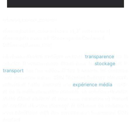
[/fusion_builder_column]
[fusion_builder_column type= »1_2″ last= »yes »]
[fusion_title size= »3″]Stockage de Contenu &
Diffusion[/fusion_title]
Le réseau Akamai s’intègre en toute
transparence
sur la
solution Haivision Video Cloud pour le
stockage
et le
transport
des flux vidéos. Grâce à Akamai, les contenus
sont desservis sur un CDN (Content Delivery Network)
robuste et fiable, assurant une
expérience média
rapide
et de la meilleure qualité possible. La solution Haivision
Video Cloud s’adapte et peut vous permettre également
de profiter de votre stockage et diffusion de contenu si
vous bénéficiez déjà des services d’un fournisseur CDN
éxistant.