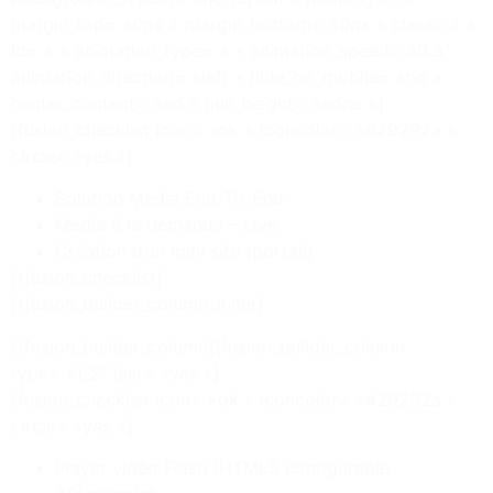
margin_top= »0px » margin_bottom= »0px » class= » »
id= » » animation_type= » » animation_speed= »0.3″
animation_direction= »left » hide_on_mobile= »no »
center_content= »no » min_height= »none »]
[fusion_checklist icon= »ok » iconcolor= »#29292a »
circle= »yes »]
Solution Media End-To-End
Media à la demande – Live
Création d’un mini site (portail)
[/fusion_checklist]
[/fusion_builder_column_inner]
[/fusion_builder_column][fusion_builder_column
type= »1_2″ last= »yes »]
[fusion_checklist icon= »ok » iconcolor= »#29292a »
circle= »yes »]
Player vidéo Flash /HTML5 configurable