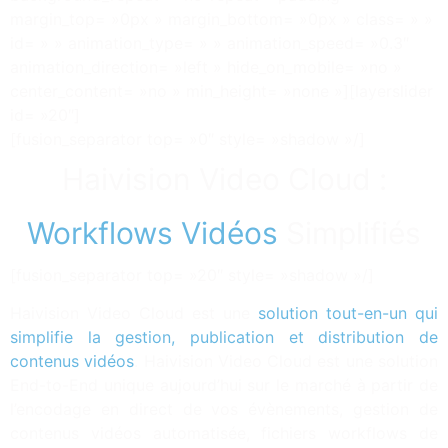
margin_top= »0px » margin_bottom= »0px » class= » »
id= » » animation_type= » » animation_speed= »0.3″
animation_direction= »left » hide_on_mobile= »no »
center_content= »no » min_height= »none »][layerslider
id= »20″]
[fusion_separator top= »0″ style= »shadow »/]
Haivision Video Cloud :
Workflows Vidéos
Simplifiés
[fusion_separator top= »20″ style= »shadow »/]
Haivision Video Cloud est une
solution tout-en-un qui
simplifie la gestion, publication et distribution de
contenus vidéos
. Haivision Video Cloud est une solution
End-to-End unique aujourd’hui sur le marché à partir de
l’encodage en direct de vos évènements, gestion de
contenus vidéos automatisée, fichiers workflows de