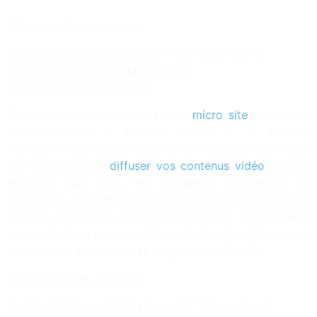
[/fusion_builder_column]
[fusion_builder_column type= »1_2″ last= »no »]
[fusion_title size= »3″]Micro-Sites
Configurables[/fusion_title]
Si vous avez besoin de créer un
micro site
pour créer
une expérience « Branded Viewer », la solution
Haivision Video Cloud inclut un configurateur de micro-
site de manière à
diffuser vos contenus vidéo
à votre
audience sur tous les appareils rapidement et
facilement. De nombreux modèles sont proposés. Vous
pouvez également intégrer des lecteurs Flash/HTML5
ou vos lecteurs personnalisés, autoriser des discussions
en « tchat » et ajouter des plug-ins avec facilité.
[/fusion_builder_column]
[fusion_builder_column type= »1_2″ last= »yes »]