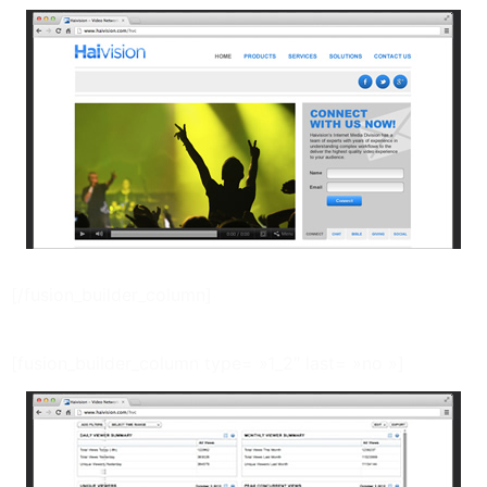
[/fusion_builder_column]
[fusion_builder_column type= »1_2″ last= »no »]