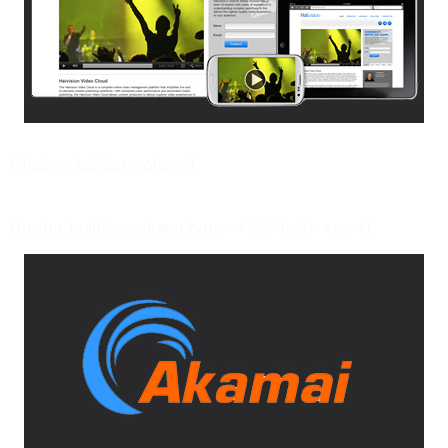
[/fusion_builder_column]
[fusion_builder_column type= »1_2″ last= »no »]