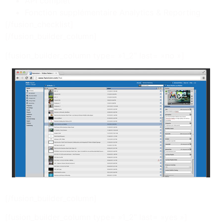
API complet
Fonction supplémentaire Analytics & Reporting
[/fusion_checklist]
[/fusion_builder_column]
[fusion_builder_column type= »1_2″ last= »no »]
[/fusion_builder_column]
[fusion_builder_column type= »1_2″ last= »yes »]