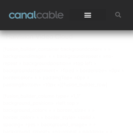
Haivision Video Cloud
[fusion_builder_container backgroundcolor= » »
backgroundimage= » » backgroundrepeat= »no-
repeat » backgroundposition= »top left »
backgroundattachment= »fixed » bordersize= »0px »
bordercolor= » » paddingTop= »0px »
paddingBottom= »10px »][fusion_builder_row]
[fusion_builder_column type= »1_1″
background_position= »left top »
background_color= » » border_size= » »
border_color= » » border_style= »solid »
spacing= »yes » background_image= » »
background_repeat= »no-repeat » padding= » »