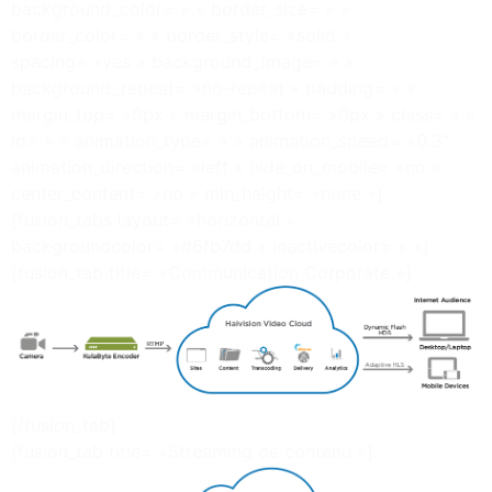
background_color= » » border_size= » »
border_color= » » border_style= »solid »
spacing= »yes » background_image= » »
background_repeat= »no-repeat » padding= » »
margin_top= »0px » margin_bottom= »0px » class= » »
id= » » animation_type= » » animation_speed= »0.3″
animation_direction= »left » hide_on_mobile= »no »
center_content= »no » min_height= »none »]
[fusion_tabs layout= »horizontal »
backgroundcolor= »#6fb7dd » inactivecolor= » »]
[fusion_tab title= »Communication Corporate »]
[/fusion_tab]
[fusion_tab title= »Streaming de contenu »]