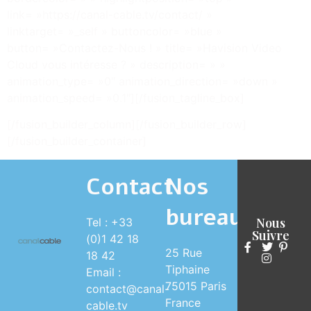
link= »https://canal-cable.tv/contact/ »
linktarget= »_self » buttoncolor= »blue »
button= »Contactez-Nous ! » title= »Havision Video
Cloud vous intéresse ? » description= » »
animation_type= »0″ animation_direction= »down »
animation_speed= »0.1″][/fusion_tagline_box]
[/fusion_builder_column][/fusion_builder_row]
[/fusion_builder_container]
Contact
Nos
bureaux
Nous
Tel : +33
Suivre
(0)1 42 18
25 Rue
18 42
Tiphaine
Email :
75015 Paris
contact@canal-
France
cable.tv