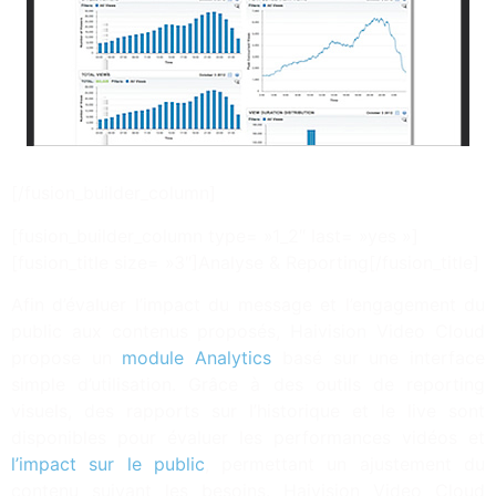
[/fusion_builder_column]
[fusion_builder_column type= »1_2″ last= »yes »]
[fusion_title size= »3″]Analyse & Reporting[/fusion_title]
Afin d’évaluer l’impact du message et l’engagement du
public aux contenus proposés, Haivision Video Cloud
propose un
module Analytics
basé sur une interface
simple d’utilisation. Grâce à des outils de reporting
visuels, des rapports sur l’historique et le live sont
disponibles pour évaluer les performances vidéos et
l’impact sur le public
, permettant un ajustement du
contenu suivant les besoins. Haivision Video Cloud