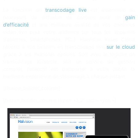
La fonction de
transcodage live
est essentielle au
processus de diffusion de contenu pour un
gain
d’efficacité
et une meilleure qualité de vos contenus
vidéo live pour votre audience sur tous les appareils
(tablettes, smartphones, PC..). Haivision Video Cloud
répond à vos besoins en transcodage live
sur le cloud
grâce à ses multiples options. Soit avec le logiciel de
transcodage Kulabyte, soit un service de gestion
complet, l’objectif est d’apporter à votre public la
meilleure expérience de visionnage à chaque instant.
[/fusion_builder_column]
[fusion_builder_column type= »1_2″ last= »yes »]