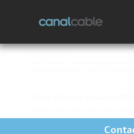
Recrutement
[fusion_builder_container backgroundcolor=
backgroundattachment= »fixed » bordersize
Nous n’avons aucune offre
[/fusion_builder_row][/fusion_builder_containe
Conta