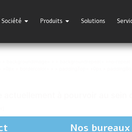
Société
Produits
Solutions
Servi
 » » backgroundimage= » » backgroundrepeat= »no-repeat 
= »0px » bordercolor= » » paddingTop= »0px » paddingBot
 actuellement à pourvoir au sein 
r]
ct
Nos bureaux