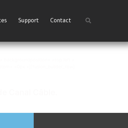
ces
Support
Contact
» backgroundposition= »top left »
tom= »0px »][fusion_builder_row]
de Canal Câble.