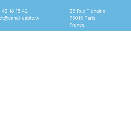
1 42 18 18 42
25 Rue Tiphaine
act@canal-cable.tv
75015 Paris
France