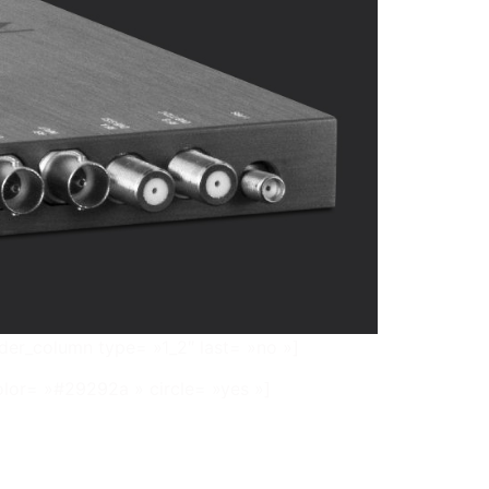
lder_column type= »1_2″ last= »no »]
olor= »#29292a » circle= »yes »]