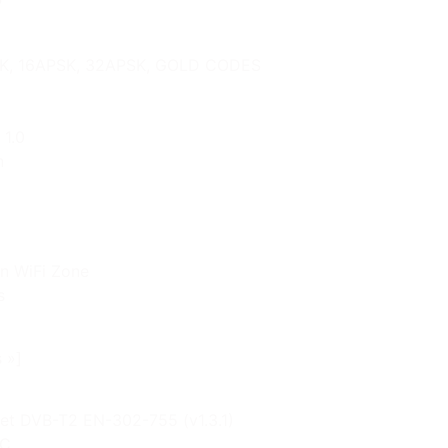
P
SK, 16APSK, 32APSK, GOLD CODES
 1.0
n
un WiFi Zone
s
 »]
et DVB-T2 EN-302-755 (v1.3.1)
/C