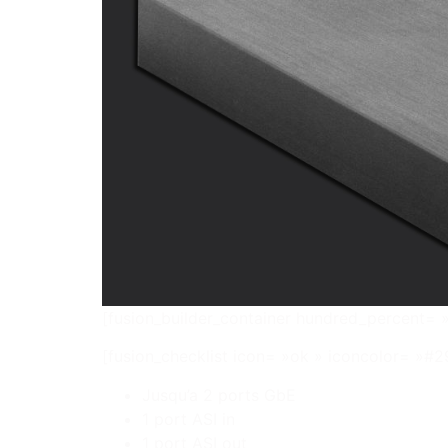
[fusion_builder_container hundred_percent= »
[fusion_checklist icon= »ok » iconcolor= »#2
Jusqu’a 2 ports GbE
1 port ASI in
1 port ASI out