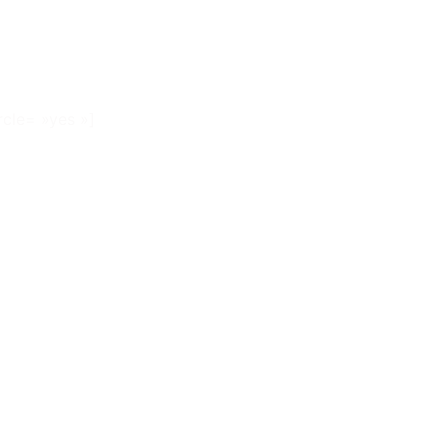
rcle= »yes »]