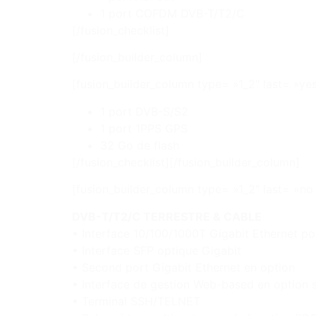
1 port COFDM DVB-T/T2/C
[/fusion_checklist]
[/fusion_builder_column]
[fusion_builder_column type= »1_2″ last= »ye
1 port DVB-S/S2
1 port 1PPS GPS
32 Go de flash
[/fusion_checklist][/fusion_builder_column]
[fusion_builder_column type= »1_2″ last= »no
DVB-T/T2/C TERRESTRE & CABLE
• Interface 10/100/1000T Gigabit Ethernet po
• Interface SFP optique Gigabit
• Second port Gigabit Ethernet en option
• Interface de gestion Web-based en option s
• Terminal SSH/TELNET