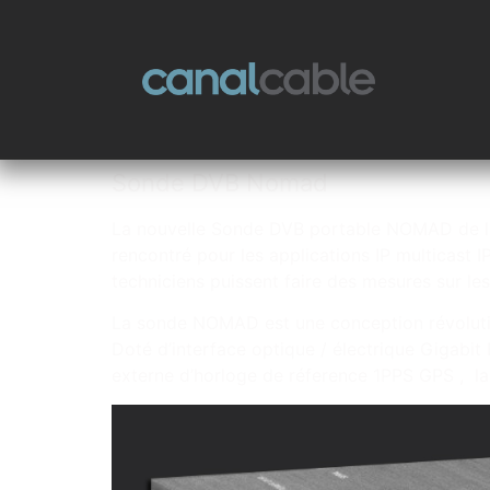
Sonde DVB Nomad
La nouvelle Sonde DVB portable NOMAD de la 
rencontré pour les applications IP multicast 
techniciens puissent faire des mesures sur le
La sonde NOMAD est une conception révolution
Doté d’interface optique / électrique Gigabit
externe d’horloge de réference 1PPS GPS , l