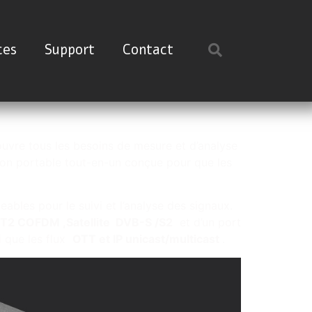
ces
Support
Contact
vre tous les besoins de mesure et d’analyse
tion portable tout-en-un conçue pour que les
bles pour le suivi et l’analyse des signaux.
/ T2 COFDM ,Satellite DVB-S /S2
et d’un port
i que les flux
OTT et IP unicast/multicast
.