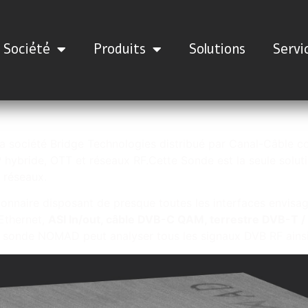
Société
Produits
Solutions
Servi
société Bridge Technologies distribué par Canal-Câble cou
IP hybride, OTT et réseaux RF.Cette Sonde est la seule solu
s réseaux.
naire disposant de presque toutes les interfaces envisagea
 Ethernet,
ASI In/out, câble DVB-C QAM, terrestre DVB-T 
a sonde NOMAD peut analyser tous les signaux DVB RF ains