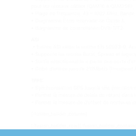
pour les réseaux câblés (QAM16 à QAM256)
• Plage de fréquence: 43 – 1002 MHz. Bande 
• Diagramme Echo Intervalle de Garde &
• diagramme de constellation DVB-T/T2
ASI
• Entrée ASI selon la norme EN 50083-9, An
• Supporte les modes Burst, Spread et lega
• Sortie sélectionnable a partir des ports d
• Débit d’entrée jusqu’a 211Mbit/s (linespeed 
1PPS
• Synchronisation GPS jusqu’a une precision d
• Permet la mesure de delais de retard dans
• Permet la mesure de d’offset de porteuse 
[/fusion_builder_column]
[/fusion_builder_row][/fusion_builder_containe