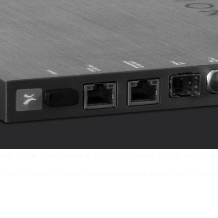
yes » overflow= »visible »][fusion_builder_row][fusion_bui
9292a » circle= »yes »][fusion_checklist icon= »ok » iconc