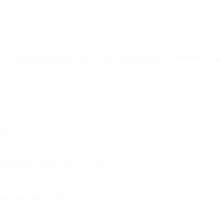
s »][fusion_checklist icon= »ok » iconcolor= »#29292a » ci
 »]
ur les analyses vidéo et data
ur tous les ports