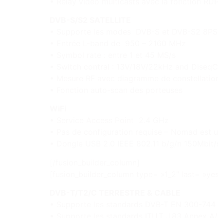
• Relay video multicasts avec la fonction RD
DVB-S/S2 SATELLITE
• Supporte les modes DVB-S et DVB-S2 8P
• Entrée L-band de 950 – 2160 MHz
• Symbol rate : entre 1 et 45 MS/s
• Switch contral : 13V/18V/22kHz and DiseqC
• Mesure RF avec diagramme de constellatio
• Fonction auto-scan des porteuses
WiFi
• Service Access Point 2.4 GHz
• Pas de configuration requise – Nomad est 
• Dongle USB 2.0 IEEE 802.11 b/g/n 150Mbit/
[/fusion_builder_column]
[fusion_builder_column type= »1_2″ last= »yes
DVB-T/T2/C TERRESTRE & CABLE
• Supporte les standards DVB-T EN 300-744 
• Supporte les standards ITU.T J.83 Annex A