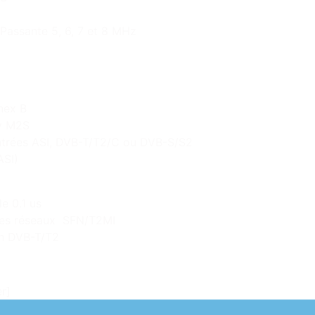
Passante 5, 6, 7 et 8 MHz
nex B
cy M2S
’entrées ASI, DVB-T/T2/C ou DVB-S/S2
ASI)
e 0.1 us
 les réseaux SFN/T2MI
en DVB-T/T2
r]